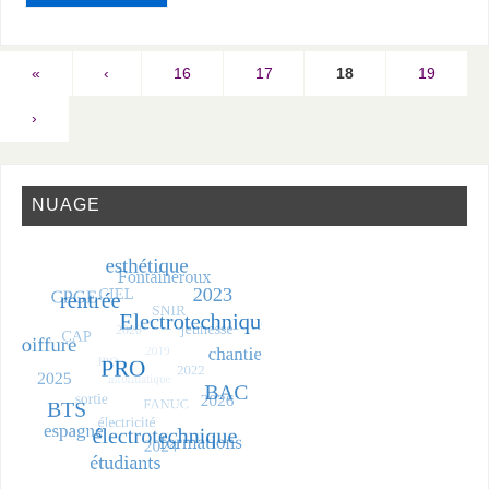
«
‹
16
17
18
19
›
NUAGE