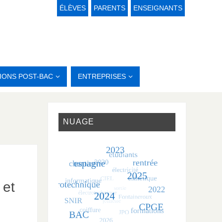
ÉLÈVES
PARENTS
ENSEIGNANTS
IONS POST-BAC
ENTREPRISES
NUAGE
 et