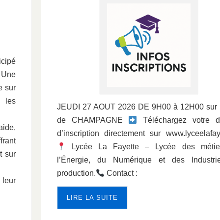
icipé
. Une
e sur
 les
JEUDI 27 AOUT 2026 DE 9H00 à 12H00 sur l
de CHAMPAGNE
Téléchargez votre d
aide,
d’inscription directement sur www.lyceelafayet
frant
Lycée La Fayette – Lycée des métie
t sur
l’Énergie, du Numérique et des Industr
production.
Contact :
 leur
LIRE LA SUITE