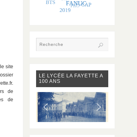
e site
ossier
LE LYCÉE LA FAYETTE A
100 ANS
te.fr.
rs de
ies de