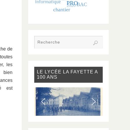
che de
toutes
r, les
LE LYCÉE LA FAYETTE A
r bien
100 ANS
ances
é est