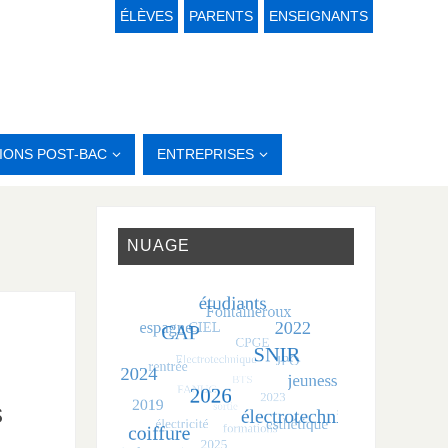
ÉLÈVES
PARENTS
ENSEIGNANTS
IONS POST-BAC
ENTREPRISES
NUAGE
s