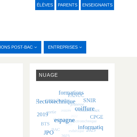
ÉLÈVES
PARENTS
ENSEIGNANTS
IONS POST-BAC
ENTREPRISES
NUAGE