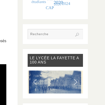
osés
LE LYCÉE LA FAYETTE A
100 ANS