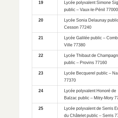
19
Lycée polyvalent Simone Sig
public – Vaux-le-Pénil 77000
20
Lycée Sonia Delaunay publi
Cesson 77240
21
Lycée Galilée public – Comb
Ville 77380
22
Lycée Thibaut de Champag
public – Provins 77160
23
Lycée Becquerel public – Na
77370
24
Lycée polyvalent Honoré de
Balzac public – Mitry-Mory 
25
Lycée polyvalent de Serris E
du Châtelet public – Serris 