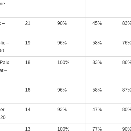
ine
c –
21
90%
45%
83
lic –
19
96%
58%
76
40
 Paix
18
100%
83%
86
at –
16
96%
58%
87
er
14
93%
47%
80
220
13
100%
77%
90