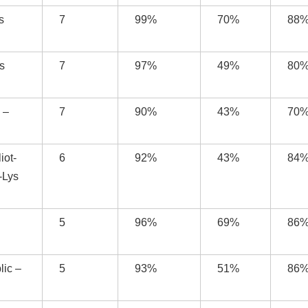
s
7
99%
70%
88
s
7
97%
49%
80
 –
7
90%
43%
70
iot-
6
92%
43%
84
-Lys
5
96%
69%
86
lic –
5
93%
51%
86