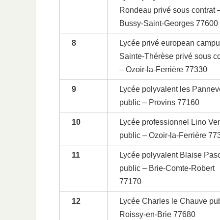
Rondeau privé sous contrat 
Bussy-Saint-Georges 77600
8
Lycée privé european camp
Sainte-Thérèse privé sous co
– Ozoir-la-Ferrière 77330
9
Lycée polyvalent les Pannev
public – Provins 77160
10
Lycée professionnel Lino Ve
public – Ozoir-la-Ferrière 77
11
Lycée polyvalent Blaise Pas
public – Brie-Comte-Robert
77170
12
Lycée Charles le Chauve pub
Roissy-en-Brie 77680