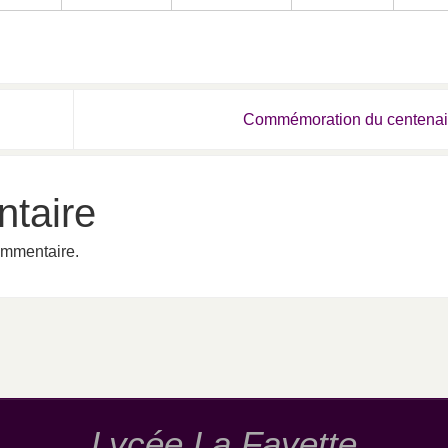
Commémoration du centena
taire
ommentaire.
Lycée La Fayette