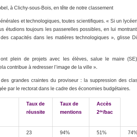
bel, à Clichy-sous-Bois, en tête de notre classement
nérales et technologiques, toutes scientifiques. « Si un lycéen
us étudions toujours les passerelles possibles, en lui montrant
l a des capacités dans les matières technologiques », glisse Di
ont plein de projets avec les élèves, salue le maire (SE
 contribue à redresser l’image de la ville ».
 des grandes craintes du proviseur : la suppression des cla
gée par le rectorat dans le cadre des économies budgétaires.
Taux de
Taux de
Accès
de
réussite
mentions
2
/bac
23
94%
51%
74