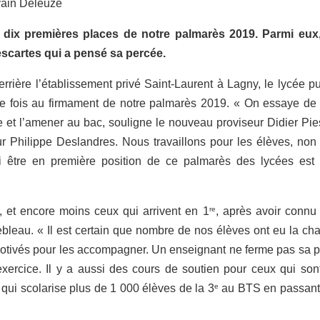
lvain Deleuze
s dix premières places de notre palmarès 2019. Parmi eux
scartes qui a pensé sa percée.
errière l’établissement privé Saint-Laurent à Lagny, le lycée pu
e fois au firmament de notre palmarès 2019. « On essaye de 
e et l’amener au bac, souligne le nouveau proviseur Didier Pie
ur Philippe Deslandres. Nous travaillons pour les élèves, non
si être en première position de ce palmarès des lycées est
re
, et encore moins ceux qui arrivent en 1
, après avoir connu
nebleau. « Il est certain que nombre de nos élèves ont eu la ch
motivés pour les accompagner. Un enseignant ne ferme pas sa p
exercice. Il y a aussi des cours de soutien pour ceux qui son
e
t qui scolarise plus de 1 000 élèves de la 3
au BTS en passant