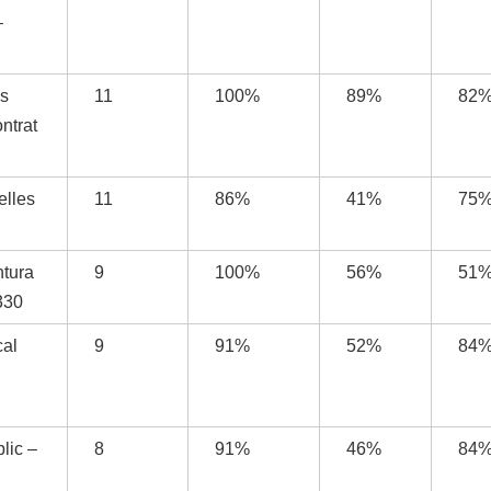
–
us
11
100%
89%
82
ntrat
elles
11
86%
41%
75
ntura
9
100%
56%
51
330
cal
9
91%
52%
84
lic –
8
91%
46%
84