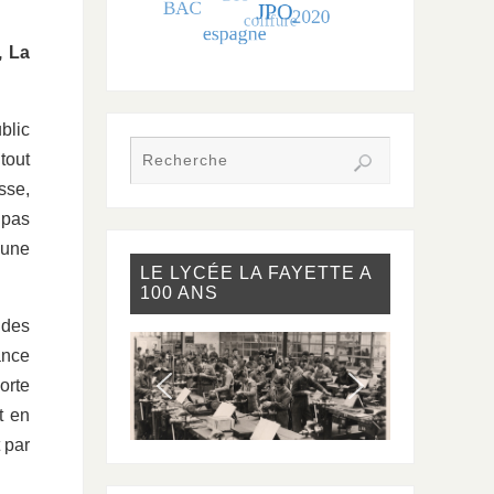
, La
blic
tout
sse,
 pas
 une
LE LYCÉE LA FAYETTE A
100 ANS
 des
ance
orte
t en
 par