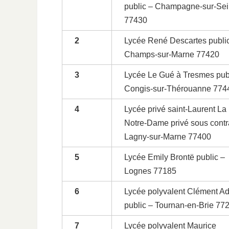
public – Champagne-sur-Se
77430
2
Lycée René Descartes publi
Champs-sur-Marne 77420
3
Lycée Le Gué à Tresmes pub
Congis-sur-Thérouanne 774
4
Lycée privé saint-Laurent La
Notre-Dame privé sous contr
Lagny-sur-Marne 77400
5
Lycée Emily Brontë public –
Lognes 77185
6
Lycée polyvalent Clément Ad
public – Tournan-en-Brie 77
7
Lycée polyvalent Maurice