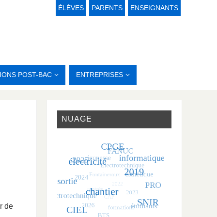
ÉLÈVES
PARENTS
ENSEIGNANTS
IONS POST-BAC
ENTREPRISES
NUAGE
r de