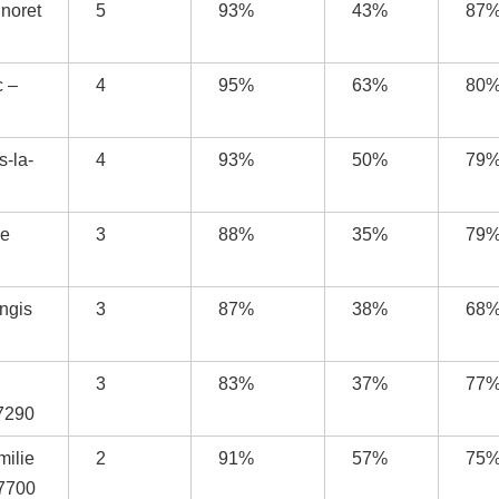
noret
5
93%
43%
87
c –
4
95%
63%
80
s-la-
4
93%
50%
79
ne
3
88%
35%
79
ngis
3
87%
38%
68
3
83%
37%
77
77290
milie
2
91%
57%
75
77700