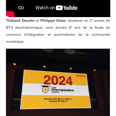
Thibault Daudin
et
Philippe Oram
, étudiants en 2
année de
e
BTS électrotechnique, sont arrivés 6
lors de la finale du
e
concours d’intégration et automatisme de la commande
numérique.