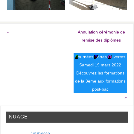
«
Annulation cérémonie de
remise des diplômes
J
ournées
P
ortes
O
uvertes
Samedi 19 mars 2022
Découvrez les formations
de la 3ème aux formations
post-bac
»
NUAGE