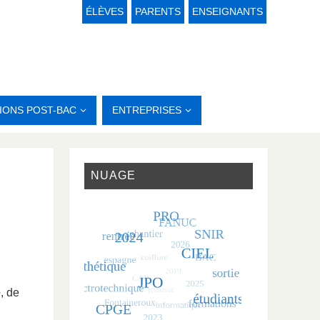
ÉLÈVES
PARENTS
ENSEIGNANTS
IONS POST-BAC
ENTREPRISES
NUAGE
é
, de