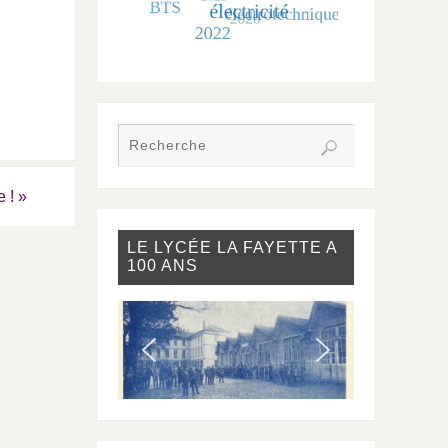
e !
»
LE LYCÉE LA FAYETTE A
100 ANS